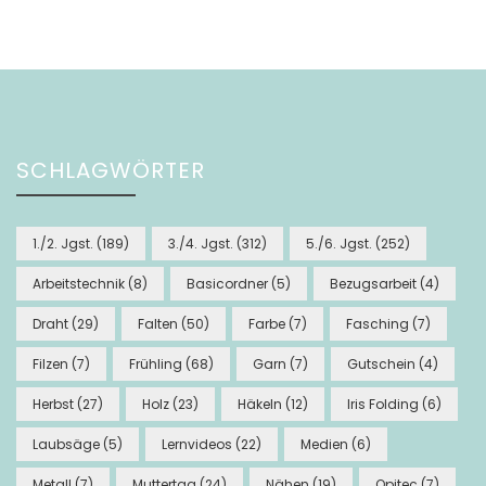
SCHLAGWÖRTER
1./2. Jgst.
(189)
3./4. Jgst.
(312)
5./6. Jgst.
(252)
Arbeitstechnik
(8)
Basicordner
(5)
Bezugsarbeit
(4)
Draht
(29)
Falten
(50)
Farbe
(7)
Fasching
(7)
Filzen
(7)
Frühling
(68)
Garn
(7)
Gutschein
(4)
Herbst
(27)
Holz
(23)
Häkeln
(12)
Iris Folding
(6)
Laubsäge
(5)
Lernvideos
(22)
Medien
(6)
Metall
(7)
Muttertag
(24)
Nähen
(19)
Opitec
(7)