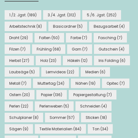
1./2. Jgst.
(189)
3./4. Jgst.
(312)
5./6. Jgst.
(252)
Arbeitstechnik
(8)
Basicordner
(5)
Bezugsarbeit
(4)
Draht
(29)
Falten
(50)
Farbe
(7)
Fasching
(7)
Filzen
(7)
Frühling
(68)
Garn
(7)
Gutschein
(4)
Herbst
(27)
Holz
(23)
Häkeln
(12)
Iris Folding
(6)
Laubsäge
(5)
Lernvideos
(22)
Medien
(6)
Metall
(7)
Muttertag
(24)
Nähen
(19)
Opitec
(7)
Ostern
(20)
Papier
(136)
Papiergestaltung
(7)
Perlen
(22)
Perlenweben
(5)
Schneiden
(4)
Schulplaner
(8)
Sommer
(57)
Sticken
(18)
Sägen
(9)
Textile Materialien
(84)
Ton
(34)