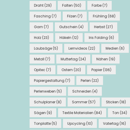
Draht
(29)
Falten
(50)
Farbe
(7)
Fasching
(7)
Filzen
(7)
Frühling
(68)
Garn
(7)
Gutschein
(4)
Herbst
(27)
Holz
(23)
Häkeln
(12)
Iris Folding
(6)
Laubsäge
(5)
Lernvideos
(22)
Medien
(6)
Metall
(7)
Muttertag
(24)
Nähen
(19)
Opitec
(7)
Ostern
(20)
Papier
(136)
Papiergestaltung
(7)
Perlen
(22)
Perlenweben
(5)
Schneiden
(4)
Schulplaner
(8)
Sommer
(57)
Sticken
(18)
Sägen
(9)
Textile Materialien
(84)
Ton
(34)
Tonplatte
(5)
Upcycling
(10)
Vatertag
(16)