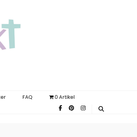
Login
Register
FAQ
ter
FAQ
0 Artikel