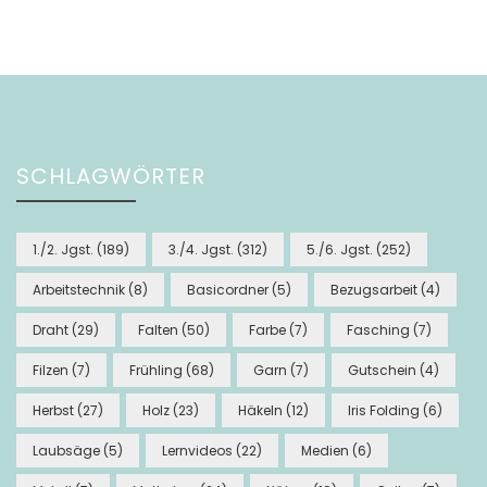
Beiträge
SCHLAGWÖRTER
1./2. Jgst.
(189)
3./4. Jgst.
(312)
5./6. Jgst.
(252)
Arbeitstechnik
(8)
Basicordner
(5)
Bezugsarbeit
(4)
Draht
(29)
Falten
(50)
Farbe
(7)
Fasching
(7)
Filzen
(7)
Frühling
(68)
Garn
(7)
Gutschein
(4)
Herbst
(27)
Holz
(23)
Häkeln
(12)
Iris Folding
(6)
Laubsäge
(5)
Lernvideos
(22)
Medien
(6)