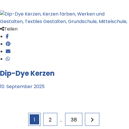
Teilen
Dip-Dye Kerzen
10. September 2025
Seitennummerierung
Page
Page
Page
1
2
38
…
der