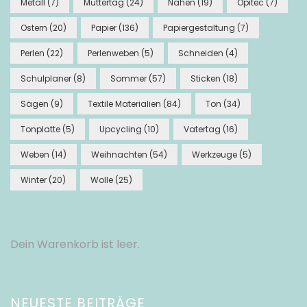
Metall
(7)
Muttertag
(24)
Nähen
(19)
Opitec
(7)
Ostern
(20)
Papier
(136)
Papiergestaltung
(7)
Perlen
(22)
Perlenweben
(5)
Schneiden
(4)
Schulplaner
(8)
Sommer
(57)
Sticken
(18)
Sägen
(9)
Textile Materialien
(84)
Ton
(34)
Tonplatte
(5)
Upcycling
(10)
Vatertag
(16)
Weben
(14)
Weihnachten
(54)
Werkzeuge
(5)
Winter
(20)
Wolle
(25)
Dein Warenkorb ist leer.
NEUESTE BEITRÄGE