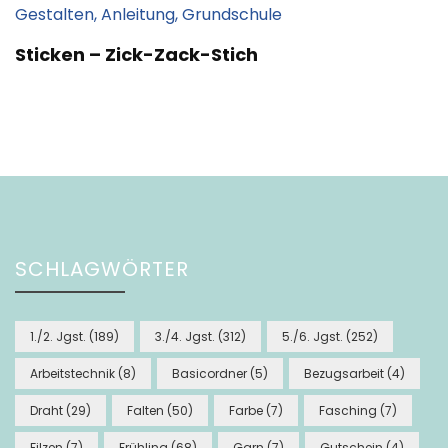
Sticken – Zick-Zack-Stich
SCHLAGWÖRTER
1./2. Jgst.
(189)
3./4. Jgst.
(312)
5./6. Jgst.
(252)
Arbeitstechnik
(8)
Basicordner
(5)
Bezugsarbeit
(4)
Draht
(29)
Falten
(50)
Farbe
(7)
Fasching
(7)
Filzen
(7)
Frühling
(68)
Garn
(7)
Gutschein
(4)