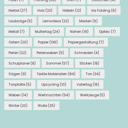
Herbst
(27)
Holz
(23)
Häkeln
(12)
Iris Folding
(6)
Laubsäge
(5)
Lernvideos
(22)
Medien
(6)
Metall
(7)
Muttertag
(24)
Nähen
(19)
Opitec
(7)
Ostern
(20)
Papier
(136)
Papiergestaltung
(7)
Perlen
(22)
Perlenweben
(5)
Schneiden
(4)
Schulplaner
(8)
Sommer
(57)
Sticken
(18)
Sägen
(9)
Textile Materialien
(84)
Ton
(34)
Tonplatte
(5)
Upcycling
(10)
Vatertag
(16)
Weben
(14)
Weihnachten
(54)
Werkzeuge
(5)
Winter
(20)
Wolle
(25)