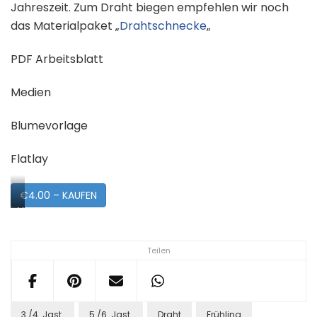
Jahreszeit. Zum Draht biegen empfehlen wir noch
das Materialpaket „
Drahtschnecke
„
PDF Arbeitsblatt
Medien
Blumevorlage
Flatlay
€4.00 – KAUFEN
Vorschau
Teilen
3./4. Jgst.
5./6. Jgst.
Draht
Frühling