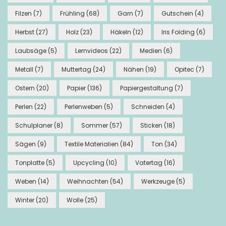
Filzen
(7)
Frühling
(68)
Garn
(7)
Gutschein
(4)
Herbst
(27)
Holz
(23)
Häkeln
(12)
Iris Folding
(6)
Laubsäge
(5)
Lernvideos
(22)
Medien
(6)
Metall
(7)
Muttertag
(24)
Nähen
(19)
Opitec
(7)
Ostern
(20)
Papier
(136)
Papiergestaltung
(7)
Perlen
(22)
Perlenweben
(5)
Schneiden
(4)
Schulplaner
(8)
Sommer
(57)
Sticken
(18)
Sägen
(9)
Textile Materialien
(84)
Ton
(34)
Tonplatte
(5)
Upcycling
(10)
Vatertag
(16)
Weben
(14)
Weihnachten
(54)
Werkzeuge
(5)
Winter
(20)
Wolle
(25)