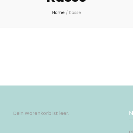
Home
/
Kasse
N
Dein Warenkorb ist leer.
D