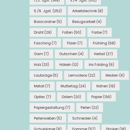
1./2. Jgst.
(189)
3./4. Jgst.
(312)
5./6. Jgst.
(252)
Arbeitstechnik
(8)
Basicordner
(5)
Bezugsarbeit
(4)
Draht
(29)
Falten
(50)
Farbe
(7)
Fasching
(7)
Filzen
(7)
Frühling
(68)
Garn
(7)
Gutschein
(4)
Herbst
(27)
Holz
(23)
Häkeln
(12)
Iris Folding
(6)
Laubsäge
(5)
Lernvideos
(22)
Medien
(6)
Metall
(7)
Muttertag
(24)
Nähen
(19)
Opitec
(7)
Ostern
(20)
Papier
(136)
Papiergestaltung
(7)
Perlen
(22)
Perlenweben
(5)
Schneiden
(4)
Schulplaner
(8)
Sommer
(57)
Sticken
(18)