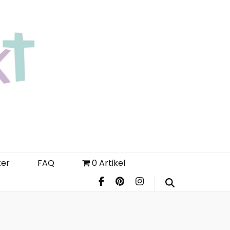
Login
Register
FAQ
ter
FAQ
0 Artikel