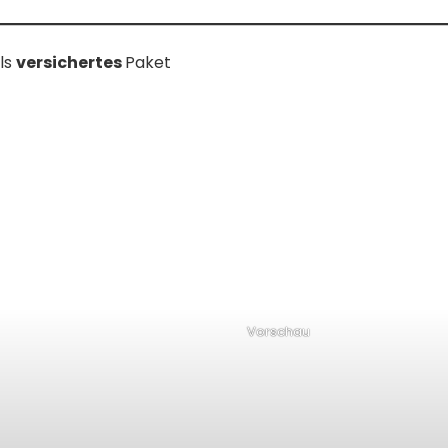
ls
versichertes
Paket
Vorschau