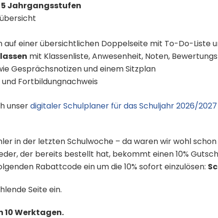
r
5 Jahrgangsstufen
übersicht
n auf einer übersichtlichen Doppelseite mit To-Do-Liste 
Klassen
mit Klassenliste, Anwesenheit, Noten, Bewertungsb
ie Gesprächsnotizen und einem Sitzplan
te und Fortbildungnachweis
uch unser
digitaler Schulplaner für das Schuljahr 2026/2027
hler in der letzten Schulwoche – da waren wir wohl schon i
eder, der bereits bestellt hat, bekommt einen 10% Gutsch
folgenden Rabattcode ein um die 10% sofort einzulösen:
Sc
hlende Seite ein.
n 10 Werktagen.