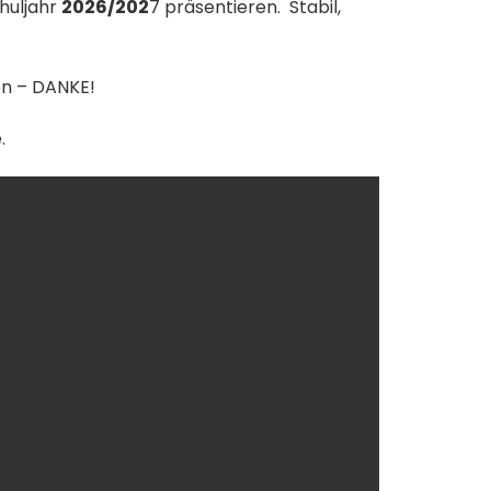
huljahr
2026/202
7 präsentieren. Stabil,
en – DANKE!
.