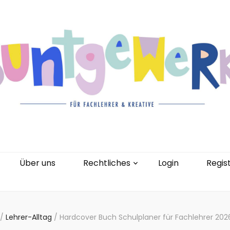
gorien
Kontakt
Über uns
Rechtliches
0 Artikel
Über uns
Rechtliches
Login
Regis
/
Lehrer-Alltag
/
Hardcover Buch Schulplaner für Fachlehrer 20