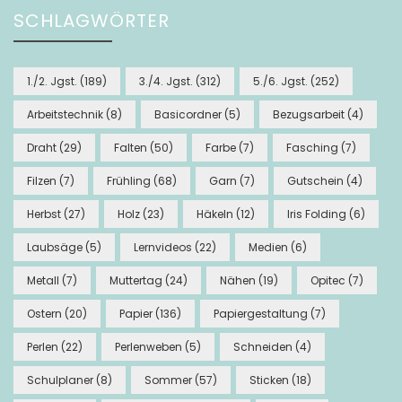
SCHLAGWÖRTER
1./2. Jgst.
(189)
3./4. Jgst.
(312)
5./6. Jgst.
(252)
Arbeitstechnik
(8)
Basicordner
(5)
Bezugsarbeit
(4)
Draht
(29)
Falten
(50)
Farbe
(7)
Fasching
(7)
Filzen
(7)
Frühling
(68)
Garn
(7)
Gutschein
(4)
Herbst
(27)
Holz
(23)
Häkeln
(12)
Iris Folding
(6)
Laubsäge
(5)
Lernvideos
(22)
Medien
(6)
Metall
(7)
Muttertag
(24)
Nähen
(19)
Opitec
(7)
Ostern
(20)
Papier
(136)
Papiergestaltung
(7)
Perlen
(22)
Perlenweben
(5)
Schneiden
(4)
Schulplaner
(8)
Sommer
(57)
Sticken
(18)