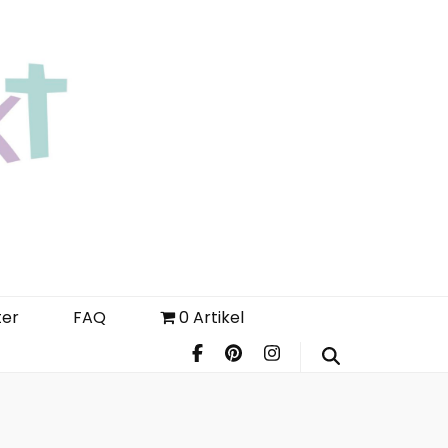
Login
Register
FAQ
ter
FAQ
0 Artikel