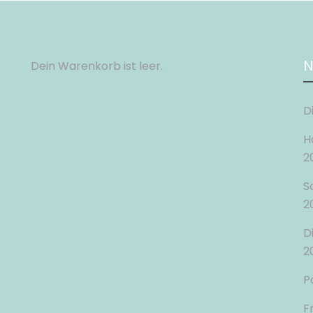
N
Dein Warenkorb ist leer.
D
H
2
S
2
D
2
P
F