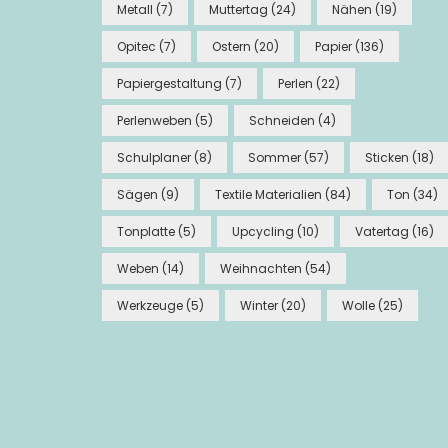
Metall
(7)
Muttertag
(24)
Nähen
(19)
Opitec
(7)
Ostern
(20)
Papier
(136)
Papiergestaltung
(7)
Perlen
(22)
Perlenweben
(5)
Schneiden
(4)
Schulplaner
(8)
Sommer
(57)
Sticken
(18)
Sägen
(9)
Textile Materialien
(84)
Ton
(34)
Tonplatte
(5)
Upcycling
(10)
Vatertag
(16)
Weben
(14)
Weihnachten
(54)
Werkzeuge
(5)
Winter
(20)
Wolle
(25)