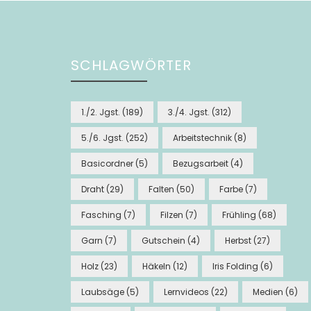
SCHLAGWÖRTER
1./2. Jgst.
(189)
3./4. Jgst.
(312)
5./6. Jgst.
(252)
Arbeitstechnik
(8)
Basicordner
(5)
Bezugsarbeit
(4)
Draht
(29)
Falten
(50)
Farbe
(7)
Fasching
(7)
Filzen
(7)
Frühling
(68)
Garn
(7)
Gutschein
(4)
Herbst
(27)
Holz
(23)
Häkeln
(12)
Iris Folding
(6)
Laubsäge
(5)
Lernvideos
(22)
Medien
(6)