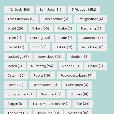
1./2. Jgst.
(189)
3./4. Jgst.
(312)
5./6. Jgst.
(252)
Arbeitstechnik
(8)
Basicordner
(5)
Bezugsarbeit
(4)
Draht
(29)
Falten
(50)
Farbe
(7)
Fasching
(7)
Filzen
(7)
Frühling
(68)
Garn
(7)
Gutschein
(4)
Herbst
(27)
Holz
(23)
Häkeln
(12)
Iris Folding
(6)
Laubsäge
(5)
Lernvideos
(22)
Medien
(6)
Metall
(7)
Muttertag
(24)
Nähen
(19)
Opitec
(7)
Ostern
(20)
Papier
(136)
Papiergestaltung
(7)
Perlen
(22)
Perlenweben
(5)
Schneiden
(4)
Schulplaner
(8)
Sommer
(57)
Sticken
(18)
Sägen
(9)
Textile Materialien
(84)
Ton
(34)
Tonplatte
(5)
Upcycling
(10)
Vatertag
(16)