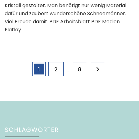
Kristall gestaltet. Man benötigt nur wenig Material
dafür und zaubert wunderschöne Schneemänner.
Viel Freude damit. PDF Arbeitsblatt PDF Medien
Flatlay
Seitennummerierung
Page
Page
Page
1
2
8
…
der
Beiträge
SCHLAGWÖRTER