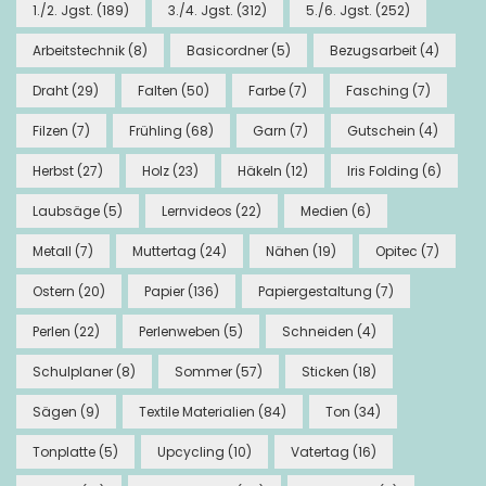
1./2. Jgst.
(189)
3./4. Jgst.
(312)
5./6. Jgst.
(252)
Arbeitstechnik
(8)
Basicordner
(5)
Bezugsarbeit
(4)
Draht
(29)
Falten
(50)
Farbe
(7)
Fasching
(7)
Filzen
(7)
Frühling
(68)
Garn
(7)
Gutschein
(4)
Herbst
(27)
Holz
(23)
Häkeln
(12)
Iris Folding
(6)
Laubsäge
(5)
Lernvideos
(22)
Medien
(6)
Metall
(7)
Muttertag
(24)
Nähen
(19)
Opitec
(7)
Ostern
(20)
Papier
(136)
Papiergestaltung
(7)
Perlen
(22)
Perlenweben
(5)
Schneiden
(4)
Schulplaner
(8)
Sommer
(57)
Sticken
(18)
Sägen
(9)
Textile Materialien
(84)
Ton
(34)
Tonplatte
(5)
Upcycling
(10)
Vatertag
(16)