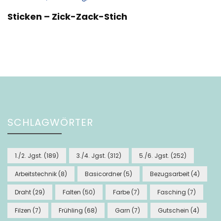
Sticken – Zick-Zack-Stich
SCHLAGWÖRTER
1./2. Jgst.
(189)
3./4. Jgst.
(312)
5./6. Jgst.
(252)
Arbeitstechnik
(8)
Basicordner
(5)
Bezugsarbeit
(4)
Draht
(29)
Falten
(50)
Farbe
(7)
Fasching
(7)
Filzen
(7)
Frühling
(68)
Garn
(7)
Gutschein
(4)