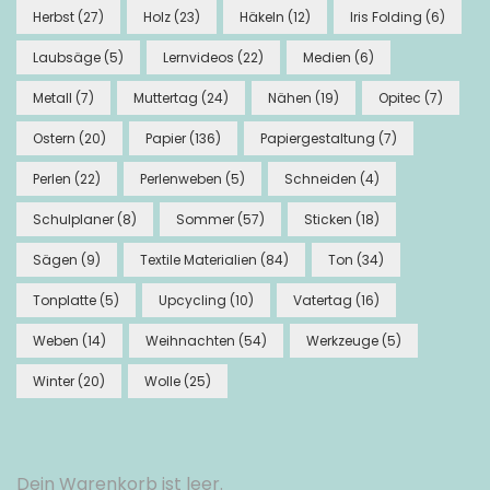
Herbst
(27)
Holz
(23)
Häkeln
(12)
Iris Folding
(6)
Laubsäge
(5)
Lernvideos
(22)
Medien
(6)
Metall
(7)
Muttertag
(24)
Nähen
(19)
Opitec
(7)
Ostern
(20)
Papier
(136)
Papiergestaltung
(7)
Perlen
(22)
Perlenweben
(5)
Schneiden
(4)
Schulplaner
(8)
Sommer
(57)
Sticken
(18)
Sägen
(9)
Textile Materialien
(84)
Ton
(34)
Tonplatte
(5)
Upcycling
(10)
Vatertag
(16)
Weben
(14)
Weihnachten
(54)
Werkzeuge
(5)
Winter
(20)
Wolle
(25)
Dein Warenkorb ist leer.