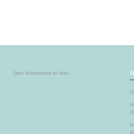
N
Dein Warenkorb ist leer.
D
H
2
S
2