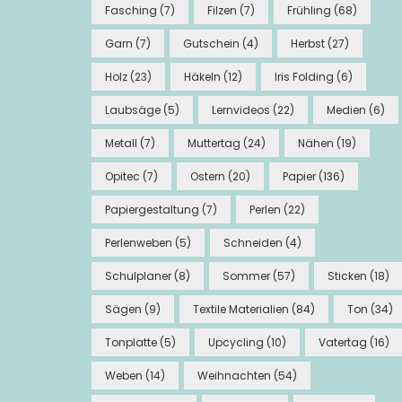
Fasching
(7)
Filzen
(7)
Frühling
(68)
Garn
(7)
Gutschein
(4)
Herbst
(27)
Holz
(23)
Häkeln
(12)
Iris Folding
(6)
Laubsäge
(5)
Lernvideos
(22)
Medien
(6)
Metall
(7)
Muttertag
(24)
Nähen
(19)
Opitec
(7)
Ostern
(20)
Papier
(136)
Papiergestaltung
(7)
Perlen
(22)
Perlenweben
(5)
Schneiden
(4)
Schulplaner
(8)
Sommer
(57)
Sticken
(18)
Sägen
(9)
Textile Materialien
(84)
Ton
(34)
Tonplatte
(5)
Upcycling
(10)
Vatertag
(16)
Weben
(14)
Weihnachten
(54)