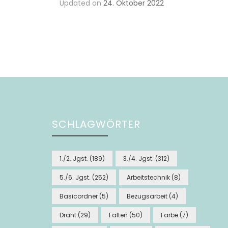
Updated on
24. Oktober 2022
SCHLAGWÖRTER
1./2. Jgst.
(189)
3./4. Jgst.
(312)
5./6. Jgst.
(252)
Arbeitstechnik
(8)
Basicordner
(5)
Bezugsarbeit
(4)
Draht
(29)
Falten
(50)
Farbe
(7)