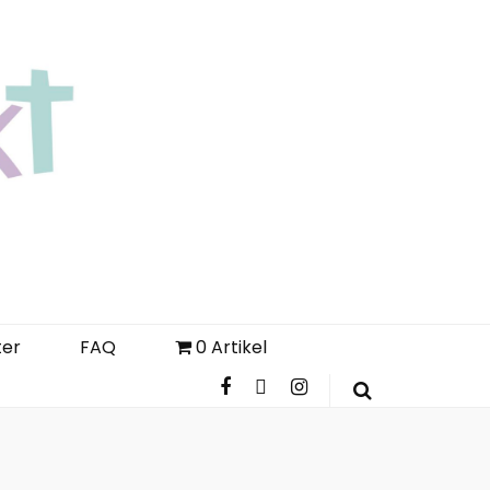
Login
Register
FAQ
ter
FAQ
0 Artikel