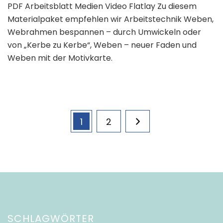
PDF Arbeitsblatt Medien Video Flatlay Zu diesem
Materialpaket empfehlen wir Arbeitstechnik Weben,
Webrahmen bespannen – durch Umwickeln oder
von „Kerbe zu Kerbe“, Weben – neuer Faden und
Weben mit der Motivkarte.
Seitennummerierung
Page
Page
1
2
der
Beiträge
SCHLAGWÖRTER