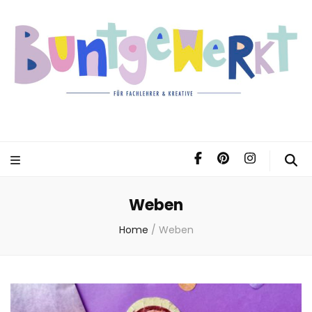
Weben
Home
/
Weben