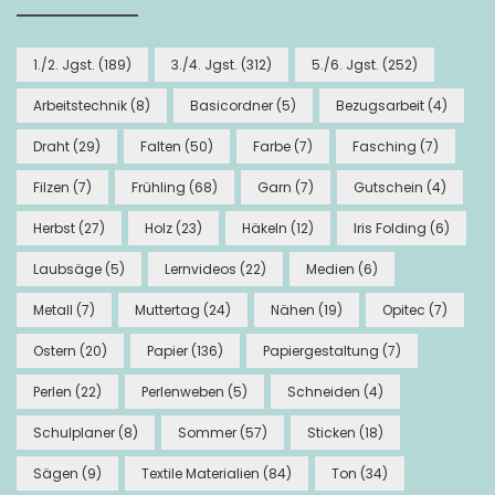
1./2. Jgst.
(189)
3./4. Jgst.
(312)
5./6. Jgst.
(252)
Arbeitstechnik
(8)
Basicordner
(5)
Bezugsarbeit
(4)
Draht
(29)
Falten
(50)
Farbe
(7)
Fasching
(7)
Filzen
(7)
Frühling
(68)
Garn
(7)
Gutschein
(4)
Herbst
(27)
Holz
(23)
Häkeln
(12)
Iris Folding
(6)
Laubsäge
(5)
Lernvideos
(22)
Medien
(6)
Metall
(7)
Muttertag
(24)
Nähen
(19)
Opitec
(7)
Ostern
(20)
Papier
(136)
Papiergestaltung
(7)
Perlen
(22)
Perlenweben
(5)
Schneiden
(4)
Schulplaner
(8)
Sommer
(57)
Sticken
(18)
Sägen
(9)
Textile Materialien
(84)
Ton
(34)