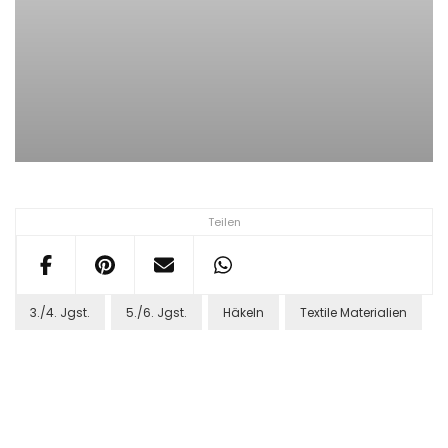
Teilen
3./4. Jgst.
5./6. Jgst.
Häkeln
Textile Materialien
Post
Navigation