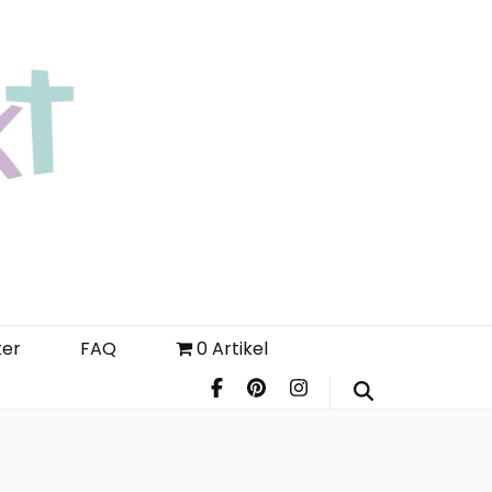
Login
Register
FAQ
ter
FAQ
0 Artikel