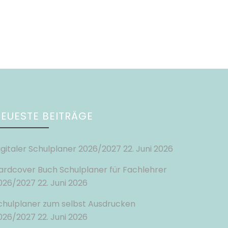
EUESTE BEITRÄGE
igitaler Schulplaner 2026/2027
22. Juni 2026
ardcover Buch Schulplaner für Fachlehrer
026/2027
22. Juni 2026
chulplaner zum selbst Ausdrucken
026/2027
22. Juni 2026