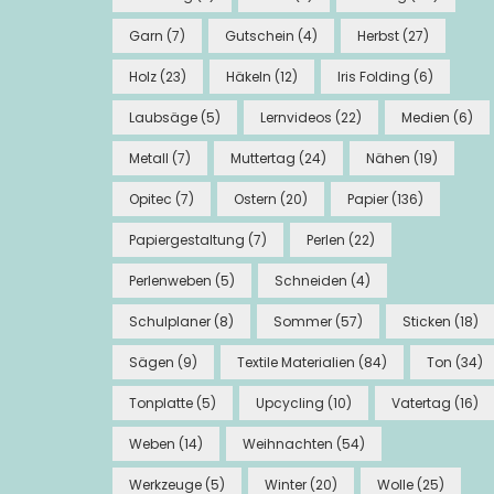
Garn
(7)
Gutschein
(4)
Herbst
(27)
Holz
(23)
Häkeln
(12)
Iris Folding
(6)
Laubsäge
(5)
Lernvideos
(22)
Medien
(6)
Metall
(7)
Muttertag
(24)
Nähen
(19)
Opitec
(7)
Ostern
(20)
Papier
(136)
Papiergestaltung
(7)
Perlen
(22)
Perlenweben
(5)
Schneiden
(4)
Schulplaner
(8)
Sommer
(57)
Sticken
(18)
Sägen
(9)
Textile Materialien
(84)
Ton
(34)
Tonplatte
(5)
Upcycling
(10)
Vatertag
(16)
Weben
(14)
Weihnachten
(54)
Werkzeuge
(5)
Winter
(20)
Wolle
(25)