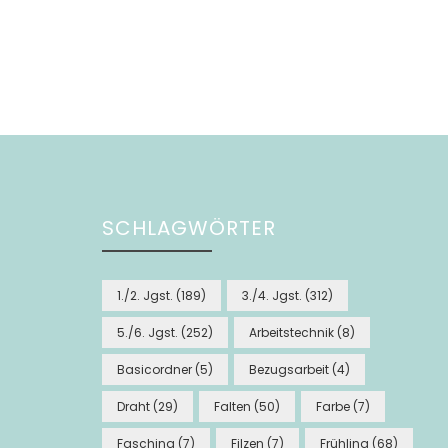
Seitennummerierung
der
Beiträge
SCHLAGWÖRTER
1./2. Jgst.
(189)
3./4. Jgst.
(312)
5./6. Jgst.
(252)
Arbeitstechnik
(8)
Basicordner
(5)
Bezugsarbeit
(4)
Draht
(29)
Falten
(50)
Farbe
(7)
Fasching
(7)
Filzen
(7)
Frühling
(68)