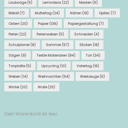
Laubsäge
(5)
Lernvideos
(22)
Medien
(6)
Metall
(7)
Muttertag
(24)
Nähen
(19)
Opitec
(7)
Ostern
(20)
Papier
(136)
Papiergestaltung
(7)
Perlen
(22)
Perlenweben
(5)
Schneiden
(4)
Schulplaner
(8)
Sommer
(57)
Sticken
(18)
Sägen
(9)
Textile Materialien
(84)
Ton
(34)
Tonplatte
(5)
Upcycling
(10)
Vatertag
(16)
Weben
(14)
Weihnachten
(54)
Werkzeuge
(5)
Winter
(20)
Wolle
(25)
Dein Warenkorb ist leer.