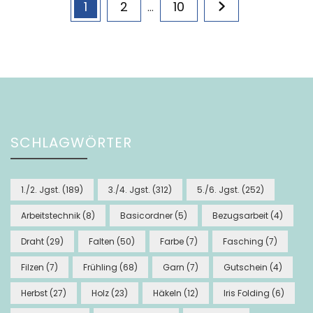
Page
Page
Page
1
2
10
…
der
Beiträge
SCHLAGWÖRTER
1./2. Jgst.
(189)
3./4. Jgst.
(312)
5./6. Jgst.
(252)
Arbeitstechnik
(8)
Basicordner
(5)
Bezugsarbeit
(4)
Draht
(29)
Falten
(50)
Farbe
(7)
Fasching
(7)
Filzen
(7)
Frühling
(68)
Garn
(7)
Gutschein
(4)
Herbst
(27)
Holz
(23)
Häkeln
(12)
Iris Folding
(6)