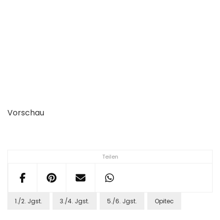
Vorschau
Teilen
1./2. Jgst.
3./4. Jgst.
5./6. Jgst.
Opitec