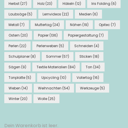
Herbst
(27)
Holz
(23)
Häkeln
(12)
Iris Folding
(6)
Laubsäge
(5)
Lernvideos
(22)
Medien
(6)
Metall
(7)
Muttertag
(24)
Nähen
(19)
Opitec
(7)
Ostern
(20)
Papier
(136)
Papiergestaltung
(7)
Perlen
(22)
Perlenweben
(5)
Schneiden
(4)
Schulplaner
(8)
Sommer
(57)
Sticken
(18)
Sägen
(9)
Textile Materialien
(84)
Ton
(34)
Tonplatte
(5)
Upcycling
(10)
Vatertag
(16)
Weben
(14)
Weihnachten
(54)
Werkzeuge
(5)
Winter
(20)
Wolle
(25)
Dein Warenkorb ist leer.