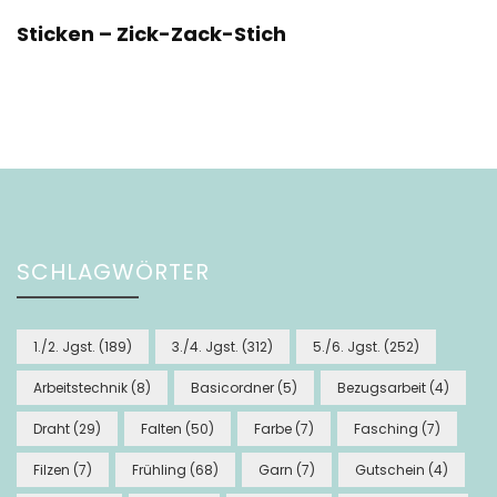
Sticken – Zick-Zack-Stich
SCHLAGWÖRTER
1./2. Jgst.
(189)
3./4. Jgst.
(312)
5./6. Jgst.
(252)
Arbeitstechnik
(8)
Basicordner
(5)
Bezugsarbeit
(4)
Draht
(29)
Falten
(50)
Farbe
(7)
Fasching
(7)
Filzen
(7)
Frühling
(68)
Garn
(7)
Gutschein
(4)