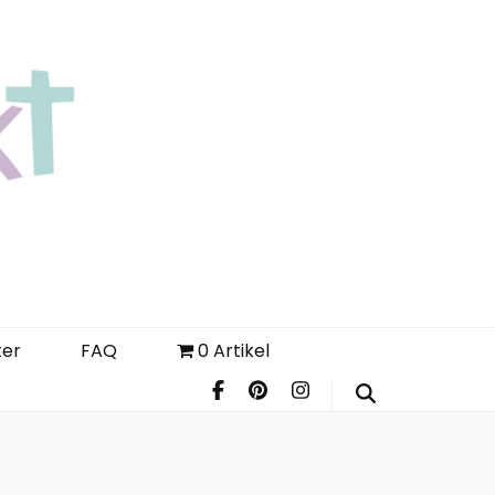
Login
Register
FAQ
ter
FAQ
0 Artikel