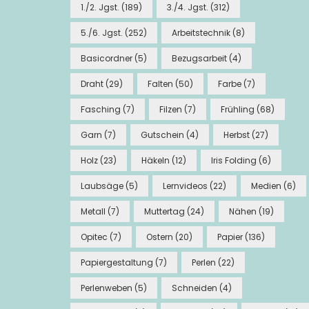
1./2. Jgst.
(189)
3./4. Jgst.
(312)
5./6. Jgst.
(252)
Arbeitstechnik
(8)
Basicordner
(5)
Bezugsarbeit
(4)
Draht
(29)
Falten
(50)
Farbe
(7)
Fasching
(7)
Filzen
(7)
Frühling
(68)
Garn
(7)
Gutschein
(4)
Herbst
(27)
Holz
(23)
Häkeln
(12)
Iris Folding
(6)
Laubsäge
(5)
Lernvideos
(22)
Medien
(6)
Metall
(7)
Muttertag
(24)
Nähen
(19)
Opitec
(7)
Ostern
(20)
Papier
(136)
Papiergestaltung
(7)
Perlen
(22)
Perlenweben
(5)
Schneiden
(4)