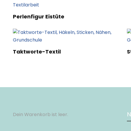
Perlenfigur Eistüte
Taktworte-Textil
S
N
Dein Warenkorb ist leer.