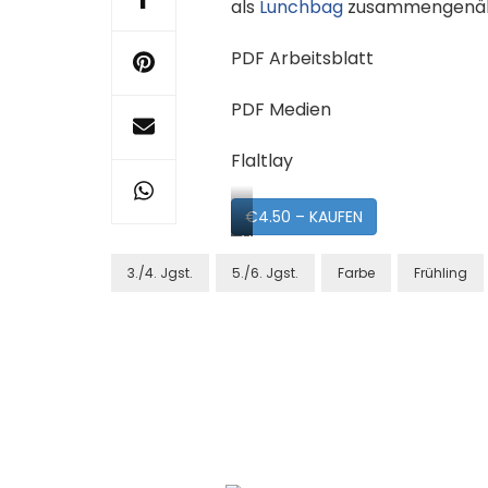
als
Lunchbag
zusammengenäht.
PDF Arbeitsblatt
PDF Medien
Flaltlay
€4.50 – KAUFEN
Vorschau
3./4. Jgst.
5./6. Jgst.
Farbe
Frühling
Post
Navigation