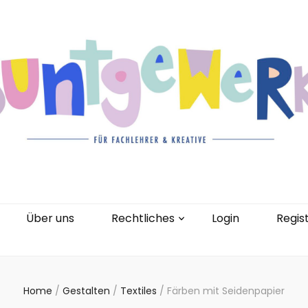
gorien
Kontakt
Über uns
Rechtliches
0 Artikel
Über uns
Rechtliches
Login
Regis
Home
/
Gestalten
/
Textiles
/
Färben mit Seidenpapier