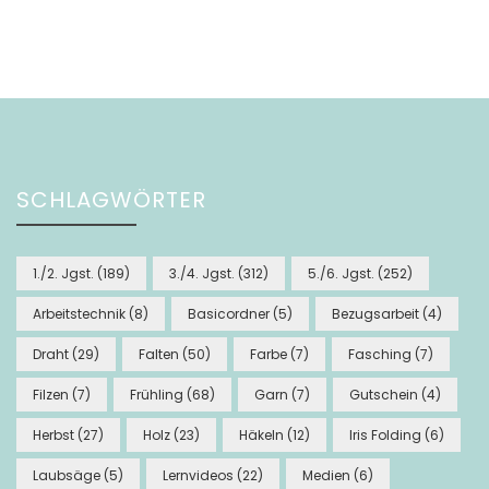
SCHLAGWÖRTER
1./2. Jgst.
(189)
3./4. Jgst.
(312)
5./6. Jgst.
(252)
Arbeitstechnik
(8)
Basicordner
(5)
Bezugsarbeit
(4)
Draht
(29)
Falten
(50)
Farbe
(7)
Fasching
(7)
Filzen
(7)
Frühling
(68)
Garn
(7)
Gutschein
(4)
Herbst
(27)
Holz
(23)
Häkeln
(12)
Iris Folding
(6)
Laubsäge
(5)
Lernvideos
(22)
Medien
(6)