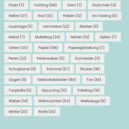
Filzen
(7)
Frühling
(68)
Garn
(7)
Gutschein
(4)
Herbst
(27)
Holz
(23)
Häkeln
(12)
Iris Folding
(6)
Laubsäge
(5)
Lernvideos
(22)
Medien
(6)
Metall
(7)
Muttertag
(24)
Nähen
(19)
Opitec
(7)
Ostern
(20)
Papier
(136)
Papiergestaltung
(7)
Perlen
(22)
Perlenweben
(5)
Schneiden
(4)
Schulplaner
(8)
Sommer
(57)
Sticken
(18)
Sägen
(9)
Textile Materialien
(84)
Ton
(34)
Tonplatte
(5)
Upcycling
(10)
Vatertag
(16)
Weben
(14)
Weihnachten
(54)
Werkzeuge
(5)
Winter
(20)
Wolle
(25)