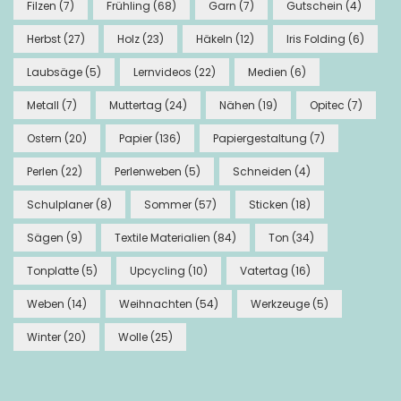
Filzen
(7)
Frühling
(68)
Garn
(7)
Gutschein
(4)
Herbst
(27)
Holz
(23)
Häkeln
(12)
Iris Folding
(6)
Laubsäge
(5)
Lernvideos
(22)
Medien
(6)
Metall
(7)
Muttertag
(24)
Nähen
(19)
Opitec
(7)
Ostern
(20)
Papier
(136)
Papiergestaltung
(7)
Perlen
(22)
Perlenweben
(5)
Schneiden
(4)
Schulplaner
(8)
Sommer
(57)
Sticken
(18)
Sägen
(9)
Textile Materialien
(84)
Ton
(34)
Tonplatte
(5)
Upcycling
(10)
Vatertag
(16)
Weben
(14)
Weihnachten
(54)
Werkzeuge
(5)
Winter
(20)
Wolle
(25)