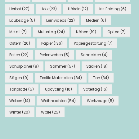
Herbst
(27)
Holz
(23)
Häkeln
(12)
Iris Folding
(6)
Laubsäge
(5)
Lernvideos
(22)
Medien
(6)
Metall
(7)
Muttertag
(24)
Nähen
(19)
Opitec
(7)
Ostern
(20)
Papier
(136)
Papiergestaltung
(7)
Perlen
(22)
Perlenweben
(5)
Schneiden
(4)
Schulplaner
(8)
Sommer
(57)
Sticken
(18)
Sägen
(9)
Textile Materialien
(84)
Ton
(34)
Tonplatte
(5)
Upcycling
(10)
Vatertag
(16)
Weben
(14)
Weihnachten
(54)
Werkzeuge
(5)
Winter
(20)
Wolle
(25)