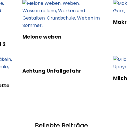
Mak
Melone weben
d 2
Achtung Unfallgefahr
Milch
ette
Beliebte Beiträge...