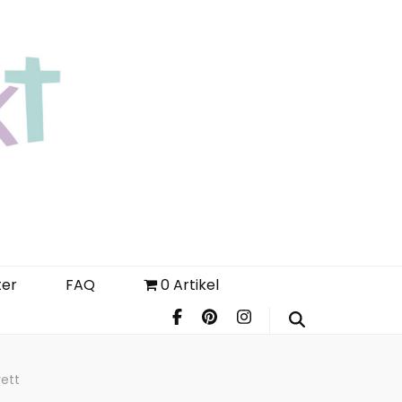
Login
Register
FAQ
ter
FAQ
0 Artikel
ett