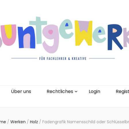
gorien
Kontakt
Über uns
Rechtliches
0 Artikel
Über uns
Rechtliches
Login
Regis
me
/
Werken
/
Holz
/
Fadengrafik Namensschild oder Schlüsselbr