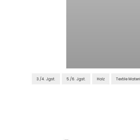
3./4. Jgst.
5./6. Jgst.
Holz
Textile Mater
Post
Navigation