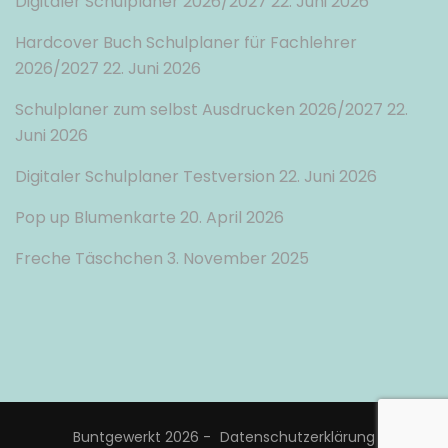
Digitaler Schulplaner 2026/2027
22. Juni 2026
Hardcover Buch Schulplaner für Fachlehrer
2026/2027
22. Juni 2026
Schulplaner zum selbst Ausdrucken 2026/2027
22.
Juni 2026
Digitaler Schulplaner Testversion
22. Juni 2026
Pop up Blumenkarte
20. April 2026
Freche Täschchen
3. November 2025
Buntgewerkt 2026 -
Datenschutzerklärung