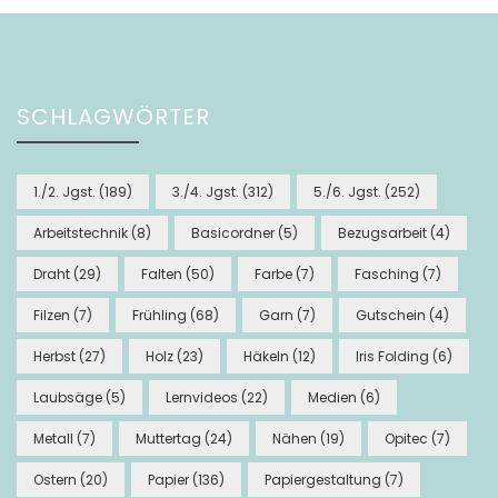
SCHLAGWÖRTER
1./2. Jgst.
(189)
3./4. Jgst.
(312)
5./6. Jgst.
(252)
Arbeitstechnik
(8)
Basicordner
(5)
Bezugsarbeit
(4)
Draht
(29)
Falten
(50)
Farbe
(7)
Fasching
(7)
Filzen
(7)
Frühling
(68)
Garn
(7)
Gutschein
(4)
Herbst
(27)
Holz
(23)
Häkeln
(12)
Iris Folding
(6)
Laubsäge
(5)
Lernvideos
(22)
Medien
(6)
Metall
(7)
Muttertag
(24)
Nähen
(19)
Opitec
(7)
Ostern
(20)
Papier
(136)
Papiergestaltung
(7)