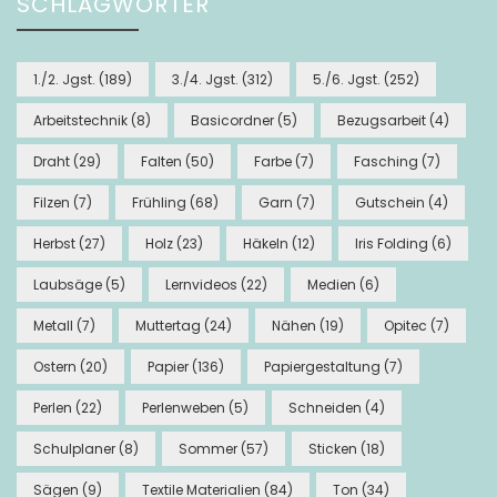
SCHLAGWÖRTER
1./2. Jgst.
(189)
3./4. Jgst.
(312)
5./6. Jgst.
(252)
Arbeitstechnik
(8)
Basicordner
(5)
Bezugsarbeit
(4)
Draht
(29)
Falten
(50)
Farbe
(7)
Fasching
(7)
Filzen
(7)
Frühling
(68)
Garn
(7)
Gutschein
(4)
Herbst
(27)
Holz
(23)
Häkeln
(12)
Iris Folding
(6)
Laubsäge
(5)
Lernvideos
(22)
Medien
(6)
Metall
(7)
Muttertag
(24)
Nähen
(19)
Opitec
(7)
Ostern
(20)
Papier
(136)
Papiergestaltung
(7)
Perlen
(22)
Perlenweben
(5)
Schneiden
(4)
Schulplaner
(8)
Sommer
(57)
Sticken
(18)
Sägen
(9)
Textile Materialien
(84)
Ton
(34)