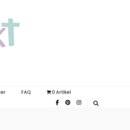
Login
Register
FAQ
ter
FAQ
0 Artikel