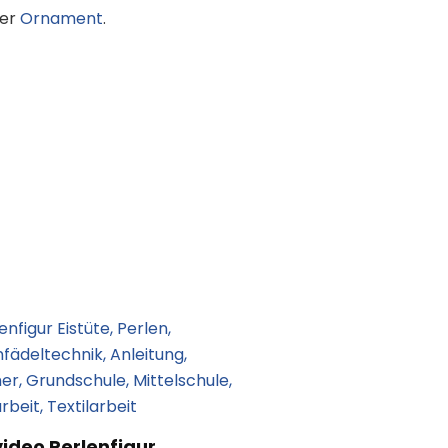
er
Ornament
.
ideo Perlenfigur