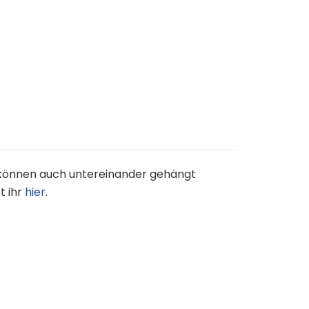
n können auch untereinander gehängt
t ihr
hier
.