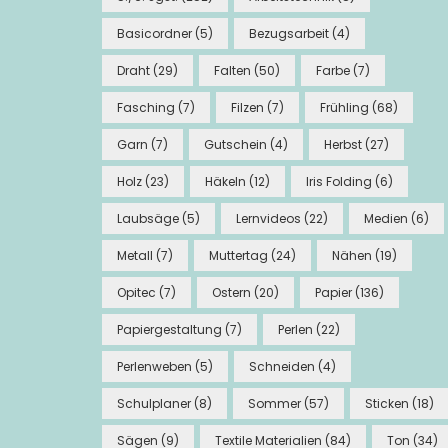
Basicordner
(5)
Bezugsarbeit
(4)
Draht
(29)
Falten
(50)
Farbe
(7)
Fasching
(7)
Filzen
(7)
Frühling
(68)
Garn
(7)
Gutschein
(4)
Herbst
(27)
Holz
(23)
Häkeln
(12)
Iris Folding
(6)
Laubsäge
(5)
Lernvideos
(22)
Medien
(6)
Metall
(7)
Muttertag
(24)
Nähen
(19)
Opitec
(7)
Ostern
(20)
Papier
(136)
Papiergestaltung
(7)
Perlen
(22)
Perlenweben
(5)
Schneiden
(4)
Schulplaner
(8)
Sommer
(57)
Sticken
(18)
Sägen
(9)
Textile Materialien
(84)
Ton
(34)