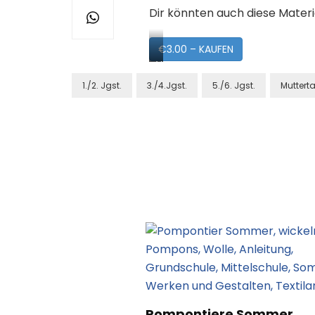
Dir könnten auch diese Materi
€3.00 – KAUFEN
Vorschau
1./2. Jgst.
3./4.Jgst.
5./6. Jgst.
Muttert
Post
Navigation
Pompontiere Sommer