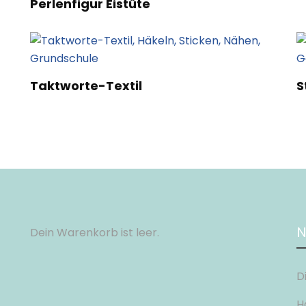
Perlenfigur Eistüte
Taktworte-Textil
S
N
Dein Warenkorb ist leer.
D
H