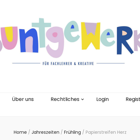
gorien
Kontakt
Über uns
Rechtliches
0 Artikel
Über uns
Rechtliches
Login
Regis
Home
/
Jahreszeiten
/
Frühling
/
Papierstreifen Herz