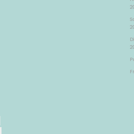
2
S
2
D
2
P
F