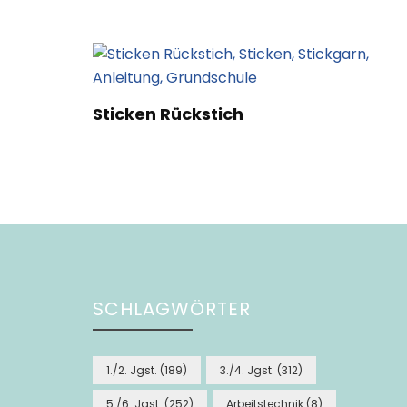
Sticken Rückstich
SCHLAGWÖRTER
1./2. Jgst.
(189)
3./4. Jgst.
(312)
5./6. Jgst.
(252)
Arbeitstechnik
(8)