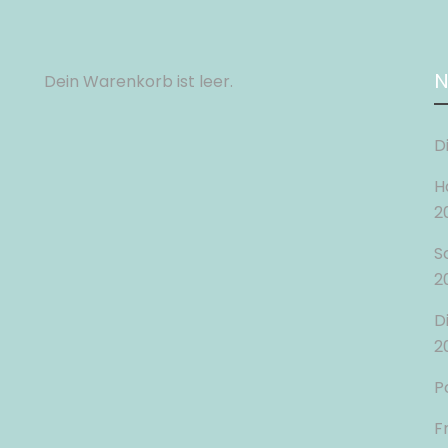
N
Dein Warenkorb ist leer.
D
H
2
S
2
D
2
P
F