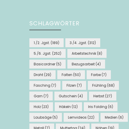
SCHLAGWÖRTER
1./2. Jgst.
(189)
3./4. Jgst.
(312)
5./6. Jgst.
(252)
Arbeitstechnik
(8)
Basicordner
(5)
Bezugsarbeit
(4)
Draht
(29)
Falten
(50)
Farbe
(7)
Fasching
(7)
Filzen
(7)
Frühling
(68)
Garn
(7)
Gutschein
(4)
Herbst
(27)
Holz
(23)
Häkeln
(12)
Iris Folding
(6)
Laubsäge
(5)
Lernvideos
(22)
Medien
(6)
Metall
(7)
Muttertag
(24)
Nähen
(19)