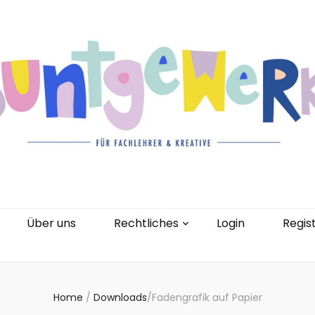
gorien
Kontakt
Über uns
Rechtliches
0 Artikel
Über uns
Rechtliches
Login
Regis
Home
/
Downloads
/
Fadengrafik auf Papier