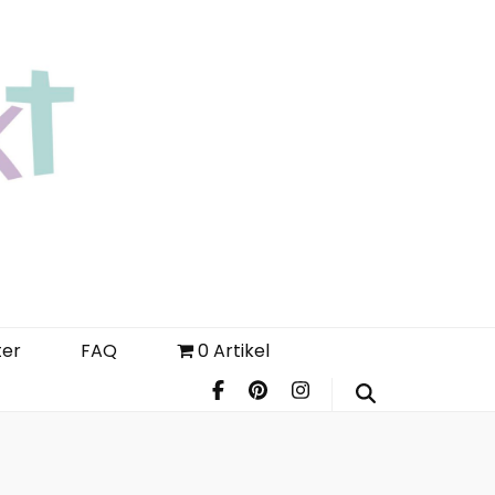
Login
Register
FAQ
ter
FAQ
0 Artikel