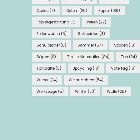
Opitec
(7)
Ostern
(20)
Papier
(136)
Papiergestaltung
(7)
Perlen
(22)
Perlenweben
(5)
Schneiden
(4)
Schulplaner
(8)
Sommer
(57)
Sticken
(18)
Sägen
(9)
Textile Materialien
(84)
Ton
(34)
Tonplatte
(5)
Upcycling
(10)
Vatertag
(16)
Weben
(14)
Weihnachten
(54)
Werkzeuge
(5)
Winter
(20)
Wolle
(25)