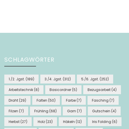
SCHLAGWÖRTER
1./2. Jgst.
(189)
3./4. Jgst.
(312)
5./6. Jgst.
(252)
Arbeitstechnik
(8)
Basicordner
(5)
Bezugsarbeit
(4)
Draht
(29)
Falten
(50)
Farbe
(7)
Fasching
(7)
Filzen
(7)
Frühling
(68)
Garn
(7)
Gutschein
(4)
Herbst
(27)
Holz
(23)
Häkeln
(12)
Iris Folding
(6)