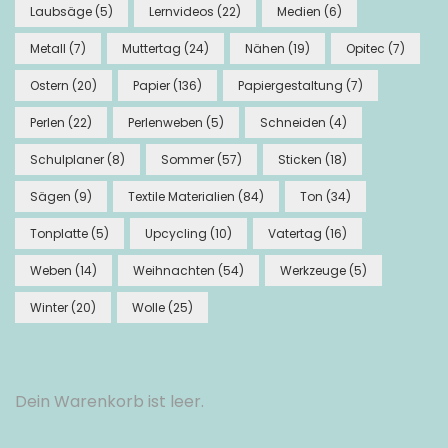
Laubsäge
(5)
Lernvideos
(22)
Medien
(6)
Metall
(7)
Muttertag
(24)
Nähen
(19)
Opitec
(7)
Ostern
(20)
Papier
(136)
Papiergestaltung
(7)
Perlen
(22)
Perlenweben
(5)
Schneiden
(4)
Schulplaner
(8)
Sommer
(57)
Sticken
(18)
Sägen
(9)
Textile Materialien
(84)
Ton
(34)
Tonplatte
(5)
Upcycling
(10)
Vatertag
(16)
Weben
(14)
Weihnachten
(54)
Werkzeuge
(5)
Winter
(20)
Wolle
(25)
Dein Warenkorb ist leer.