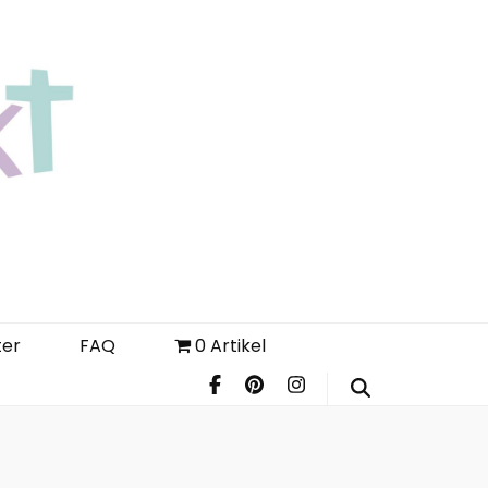
Login
Register
FAQ
ter
FAQ
0 Artikel