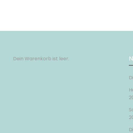
N
Dein Warenkorb ist leer.
D
H
2
S
2
D