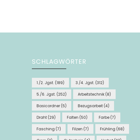
SCHLAGWÖRTER
1./2. Jgst.
(189)
3./4. Jgst.
(312)
5./6. Jgst.
(252)
Arbeitstechnik
(8)
Basicordner
(5)
Bezugsarbeit
(4)
Draht
(29)
Falten
(50)
Farbe
(7)
Fasching
(7)
Filzen
(7)
Frühling
(68)