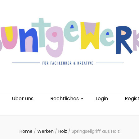
gorien
Kontakt
Über uns
Rechtliches
0 Artikel
Über uns
Rechtliches
Login
Regis
Home
/
Werken
/
Holz
/
Springseilgriff aus Holz