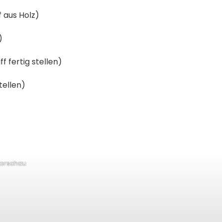
f aus Holz)
)
f fertig stellen)
tellen)
orschau