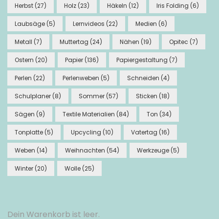
Herbst
(27)
Holz
(23)
Häkeln
(12)
Iris Folding
(6)
Laubsäge
(5)
Lernvideos
(22)
Medien
(6)
Metall
(7)
Muttertag
(24)
Nähen
(19)
Opitec
(7)
Ostern
(20)
Papier
(136)
Papiergestaltung
(7)
Perlen
(22)
Perlenweben
(5)
Schneiden
(4)
Schulplaner
(8)
Sommer
(57)
Sticken
(18)
Sägen
(9)
Textile Materialien
(84)
Ton
(34)
Tonplatte
(5)
Upcycling
(10)
Vatertag
(16)
Weben
(14)
Weihnachten
(54)
Werkzeuge
(5)
Winter
(20)
Wolle
(25)
Dein Warenkorb ist leer.