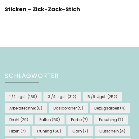
Sticken – Zick-Zack-Stich
SCHLAGWÖRTER
1./2. Jgst.
(189)
3./4. Jgst.
(312)
5./6. Jgst.
(252)
Arbeitstechnik
(8)
Basicordner
(5)
Bezugsarbeit
(4)
Draht
(29)
Falten
(50)
Farbe
(7)
Fasching
(7)
Filzen
(7)
Frühling
(68)
Garn
(7)
Gutschein
(4)