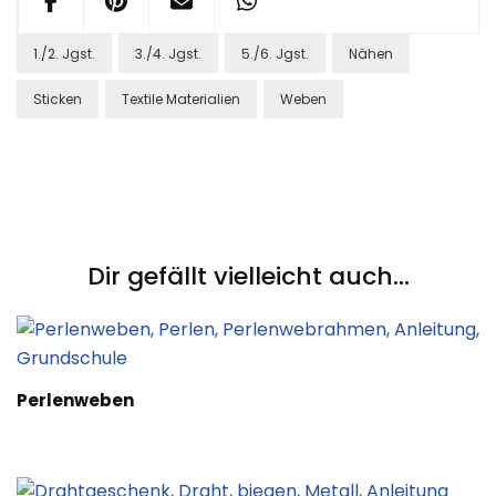
1./2. Jgst.
3./4. Jgst.
5./6. Jgst.
Nähen
Sticken
Textile Materialien
Weben
Post
Navigation
Dir gefällt vielleicht auch...
Perlenweben