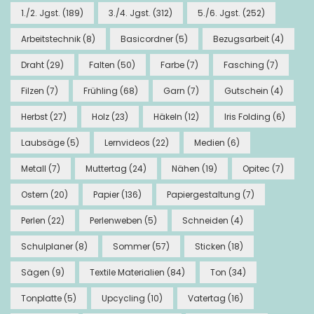
1./2. Jgst.
(189)
3./4. Jgst.
(312)
5./6. Jgst.
(252)
Arbeitstechnik
(8)
Basicordner
(5)
Bezugsarbeit
(4)
Draht
(29)
Falten
(50)
Farbe
(7)
Fasching
(7)
Filzen
(7)
Frühling
(68)
Garn
(7)
Gutschein
(4)
Herbst
(27)
Holz
(23)
Häkeln
(12)
Iris Folding
(6)
Laubsäge
(5)
Lernvideos
(22)
Medien
(6)
Metall
(7)
Muttertag
(24)
Nähen
(19)
Opitec
(7)
Ostern
(20)
Papier
(136)
Papiergestaltung
(7)
Perlen
(22)
Perlenweben
(5)
Schneiden
(4)
Schulplaner
(8)
Sommer
(57)
Sticken
(18)
Sägen
(9)
Textile Materialien
(84)
Ton
(34)
Tonplatte
(5)
Upcycling
(10)
Vatertag
(16)