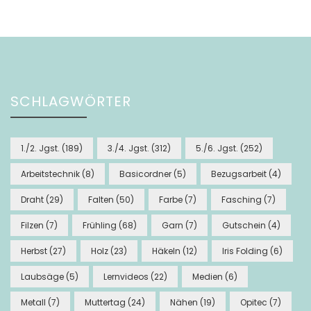
SCHLAGWÖRTER
1./2. Jgst.
(189)
3./4. Jgst.
(312)
5./6. Jgst.
(252)
Arbeitstechnik
(8)
Basicordner
(5)
Bezugsarbeit
(4)
Draht
(29)
Falten
(50)
Farbe
(7)
Fasching
(7)
Filzen
(7)
Frühling
(68)
Garn
(7)
Gutschein
(4)
Herbst
(27)
Holz
(23)
Häkeln
(12)
Iris Folding
(6)
Laubsäge
(5)
Lernvideos
(22)
Medien
(6)
Metall
(7)
Muttertag
(24)
Nähen
(19)
Opitec
(7)