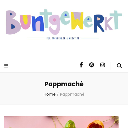
Pappmaché
Home
/
Pappmaché