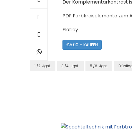
Der Komplementärkontrast ist 
PDF Farbkreiselemente zum 
Flatlay
€5.00 – KAUFEN
1./2. Jgst.
3./4. Jgst.
5./6. Jgst.
Frühlin
Post
Navigation