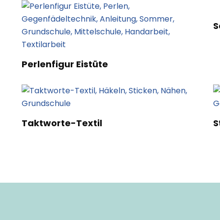
S
Perlenfigur Eistüte
Taktworte-Textil
S