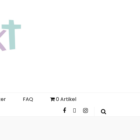
Login
Register
FAQ
ter
FAQ
0 Artikel