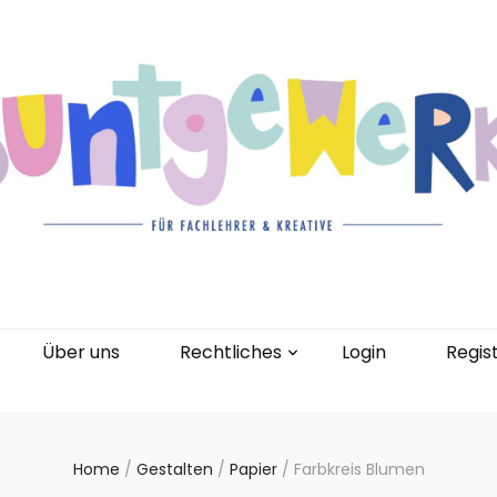
gorien
Kontakt
Über uns
Rechtliches
0 Artikel
Über uns
Rechtliches
Login
Regis
Home
/
Gestalten
/
Papier
/
Farbkreis Blumen