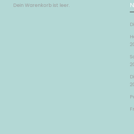
N
Dein Warenkorb ist leer.
D
H
2
S
2
D
2
P
F