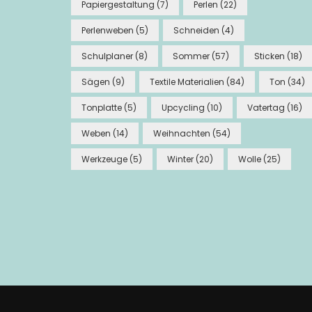
Papiergestaltung
(7)
Perlen
(22)
Perlenweben
(5)
Schneiden
(4)
Schulplaner
(8)
Sommer
(57)
Sticken
(18)
Sägen
(9)
Textile Materialien
(84)
Ton
(34)
Tonplatte
(5)
Upcycling
(10)
Vatertag
(16)
Weben
(14)
Weihnachten
(54)
Werkzeuge
(5)
Winter
(20)
Wolle
(25)