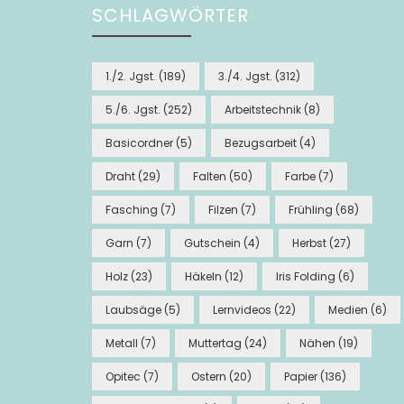
SCHLAGWÖRTER
1./2. Jgst.
(189)
3./4. Jgst.
(312)
5./6. Jgst.
(252)
Arbeitstechnik
(8)
Basicordner
(5)
Bezugsarbeit
(4)
Draht
(29)
Falten
(50)
Farbe
(7)
Fasching
(7)
Filzen
(7)
Frühling
(68)
Garn
(7)
Gutschein
(4)
Herbst
(27)
Holz
(23)
Häkeln
(12)
Iris Folding
(6)
Laubsäge
(5)
Lernvideos
(22)
Medien
(6)
Metall
(7)
Muttertag
(24)
Nähen
(19)
Opitec
(7)
Ostern
(20)
Papier
(136)