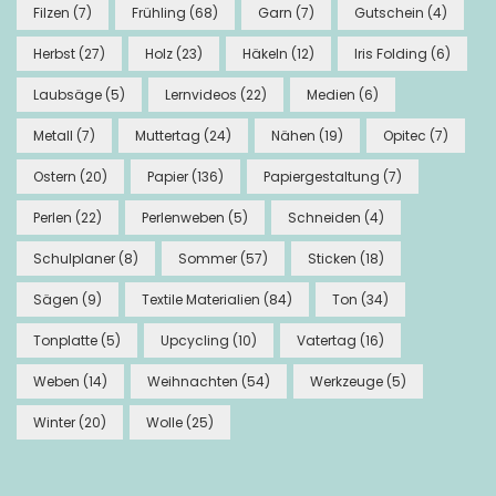
Filzen
(7)
Frühling
(68)
Garn
(7)
Gutschein
(4)
Herbst
(27)
Holz
(23)
Häkeln
(12)
Iris Folding
(6)
Laubsäge
(5)
Lernvideos
(22)
Medien
(6)
Metall
(7)
Muttertag
(24)
Nähen
(19)
Opitec
(7)
Ostern
(20)
Papier
(136)
Papiergestaltung
(7)
Perlen
(22)
Perlenweben
(5)
Schneiden
(4)
Schulplaner
(8)
Sommer
(57)
Sticken
(18)
Sägen
(9)
Textile Materialien
(84)
Ton
(34)
Tonplatte
(5)
Upcycling
(10)
Vatertag
(16)
Weben
(14)
Weihnachten
(54)
Werkzeuge
(5)
Winter
(20)
Wolle
(25)