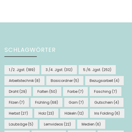
SCHLAGWÖRTER
1./2. Jgst.
(189)
3./4. Jgst.
(312)
5./6. Jgst.
(252)
Arbeitstechnik
(8)
Basicordner
(5)
Bezugsarbeit
(4)
Draht
(29)
Falten
(50)
Farbe
(7)
Fasching
(7)
Filzen
(7)
Frühling
(68)
Garn
(7)
Gutschein
(4)
Herbst
(27)
Holz
(23)
Häkeln
(12)
Iris Folding
(6)
Laubsäge
(5)
Lernvideos
(22)
Medien
(6)