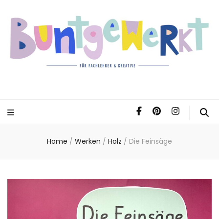
Home
/
Werken
/
Holz
/
Die Feinsäge