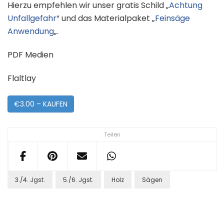
Hierzu empfehlen wir unser gratis Schild „
Achtung
Unfallgefahr
“ und das Materialpaket „
Feinsäge
Anwendung
„.
PDF Medien
Flaltlay
€3.00 – KAUFEN
Teilen
3./4. Jgst.
5./6. Jgst.
Holz
Sägen