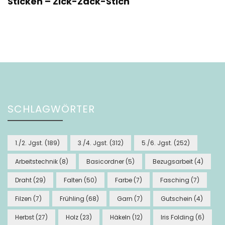
Sticken – Zick-Zack-Stich
SCHLAGWÖRTER
1./2. Jgst.
(189)
3./4. Jgst.
(312)
5./6. Jgst.
(252)
Arbeitstechnik
(8)
Basicordner
(5)
Bezugsarbeit
(4)
Draht
(29)
Falten
(50)
Farbe
(7)
Fasching
(7)
Filzen
(7)
Frühling
(68)
Garn
(7)
Gutschein
(4)
Herbst
(27)
Holz
(23)
Häkeln
(12)
Iris Folding
(6)