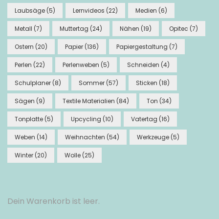
Laubsäge
(5)
Lernvideos
(22)
Medien
(6)
Metall
(7)
Muttertag
(24)
Nähen
(19)
Opitec
(7)
Ostern
(20)
Papier
(136)
Papiergestaltung
(7)
Perlen
(22)
Perlenweben
(5)
Schneiden
(4)
Schulplaner
(8)
Sommer
(57)
Sticken
(18)
Sägen
(9)
Textile Materialien
(84)
Ton
(34)
Tonplatte
(5)
Upcycling
(10)
Vatertag
(16)
Weben
(14)
Weihnachten
(54)
Werkzeuge
(5)
Winter
(20)
Wolle
(25)
Dein Warenkorb ist leer.