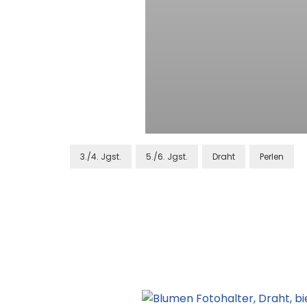
3./4. Jgst.
5./6. Jgst.
Draht
Perlen
Post
Navigation