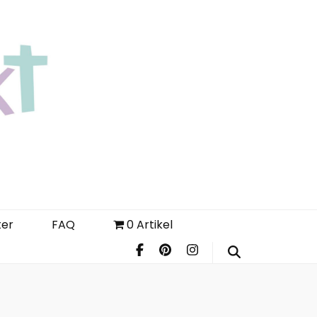
Login
Register
FAQ
ter
FAQ
0 Artikel