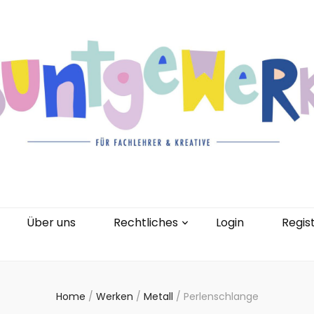
gorien
Kontakt
Über uns
Rechtliches
0 Artikel
Über uns
Rechtliches
Login
Regis
Home
/
Werken
/
Metall
/
Perlenschlange