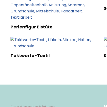
S
Perlenfigur Eistüte
Taktworte-Textil
S
N
Dein Warenkorb ist leer.