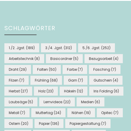
SCHLAGWÖRTER
1./2. Jgst.
(189)
3./4. Jgst.
(312)
5./6. Jgst.
(252)
Arbeitstechnik
(8)
Basicordner
(5)
Bezugsarbeit
(4)
Draht
(29)
Falten
(50)
Farbe
(7)
Fasching
(7)
Filzen
(7)
Frühling
(68)
Garn
(7)
Gutschein
(4)
Herbst
(27)
Holz
(23)
Häkeln
(12)
Iris Folding
(6)
Laubsäge
(5)
Lernvideos
(22)
Medien
(6)
Metall
(7)
Muttertag
(24)
Nähen
(19)
Opitec
(7)
Ostern
(20)
Papier
(136)
Papiergestaltung
(7)