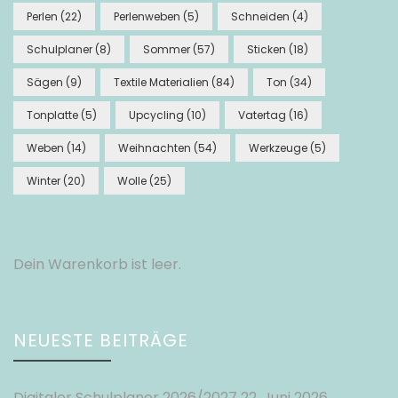
Perlen
(22)
Perlenweben
(5)
Schneiden
(4)
Schulplaner
(8)
Sommer
(57)
Sticken
(18)
Sägen
(9)
Textile Materialien
(84)
Ton
(34)
Tonplatte
(5)
Upcycling
(10)
Vatertag
(16)
Weben
(14)
Weihnachten
(54)
Werkzeuge
(5)
Winter
(20)
Wolle
(25)
Dein Warenkorb ist leer.
NEUESTE BEITRÄGE
Digitaler Schulplaner 2026/2027
22. Juni 2026