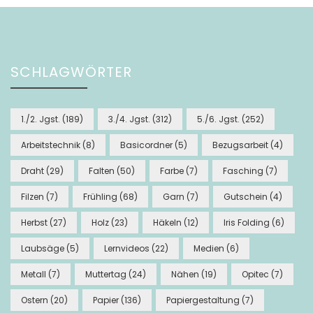
SCHLAGWÖRTER
1./2. Jgst.
(189)
3./4. Jgst.
(312)
5./6. Jgst.
(252)
Arbeitstechnik
(8)
Basicordner
(5)
Bezugsarbeit
(4)
Draht
(29)
Falten
(50)
Farbe
(7)
Fasching
(7)
Filzen
(7)
Frühling
(68)
Garn
(7)
Gutschein
(4)
Herbst
(27)
Holz
(23)
Häkeln
(12)
Iris Folding
(6)
Laubsäge
(5)
Lernvideos
(22)
Medien
(6)
Metall
(7)
Muttertag
(24)
Nähen
(19)
Opitec
(7)
Ostern
(20)
Papier
(136)
Papiergestaltung
(7)