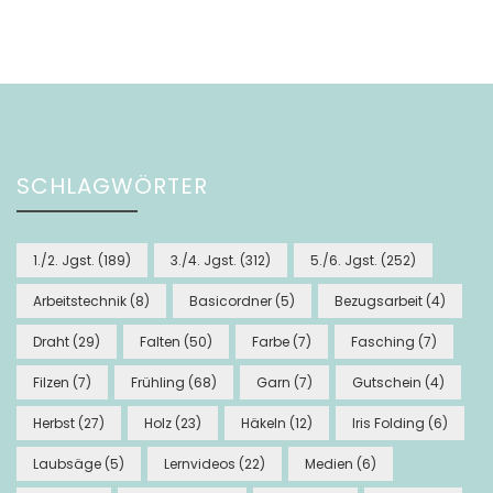
SCHLAGWÖRTER
1./2. Jgst.
(189)
3./4. Jgst.
(312)
5./6. Jgst.
(252)
Arbeitstechnik
(8)
Basicordner
(5)
Bezugsarbeit
(4)
Draht
(29)
Falten
(50)
Farbe
(7)
Fasching
(7)
Filzen
(7)
Frühling
(68)
Garn
(7)
Gutschein
(4)
Herbst
(27)
Holz
(23)
Häkeln
(12)
Iris Folding
(6)
Laubsäge
(5)
Lernvideos
(22)
Medien
(6)