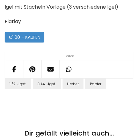
Igel mit Stacheln Vorlage (3 verschiedene Igel)
Flatlay
€1.00 – KAUFEN
Teilen
1./2. Jgst.
3./4. Jgst.
Herbst
Papier
Post
Navigation
Dir gefällt vielleicht auch...