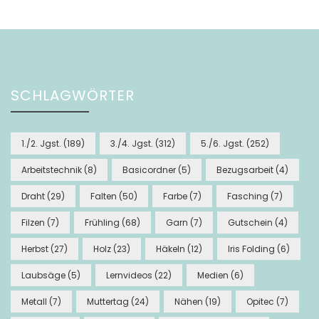
SCHLAGWÖRTER
1./2. Jgst.
(189)
3./4. Jgst.
(312)
5./6. Jgst.
(252)
Arbeitstechnik
(8)
Basicordner
(5)
Bezugsarbeit
(4)
Draht
(29)
Falten
(50)
Farbe
(7)
Fasching
(7)
Filzen
(7)
Frühling
(68)
Garn
(7)
Gutschein
(4)
Herbst
(27)
Holz
(23)
Häkeln
(12)
Iris Folding
(6)
Laubsäge
(5)
Lernvideos
(22)
Medien
(6)
Metall
(7)
Muttertag
(24)
Nähen
(19)
Opitec
(7)