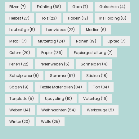
Filzen
(7)
Frühling
(68)
Garn
(7)
Gutschein
(4)
Herbst
(27)
Holz
(23)
Häkeln
(12)
Iris Folding
(6)
Laubsäge
(5)
Lernvideos
(22)
Medien
(6)
Metall
(7)
Muttertag
(24)
Nähen
(19)
Opitec
(7)
Ostern
(20)
Papier
(136)
Papiergestaltung
(7)
Perlen
(22)
Perlenweben
(5)
Schneiden
(4)
Schulplaner
(8)
Sommer
(57)
Sticken
(18)
Sägen
(9)
Textile Materialien
(84)
Ton
(34)
Tonplatte
(5)
Upcycling
(10)
Vatertag
(16)
Weben
(14)
Weihnachten
(54)
Werkzeuge
(5)
Winter
(20)
Wolle
(25)