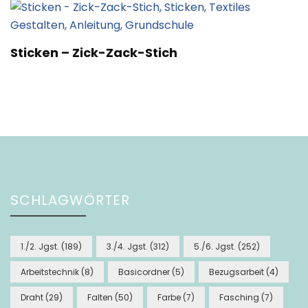
Sticken – Zick-Zack-Stich
SCHLAGWÖRTER
1./2. Jgst.
(189)
3./4. Jgst.
(312)
5./6. Jgst.
(252)
Arbeitstechnik
(8)
Basicordner
(5)
Bezugsarbeit
(4)
Draht
(29)
Falten
(50)
Farbe
(7)
Fasching
(7)