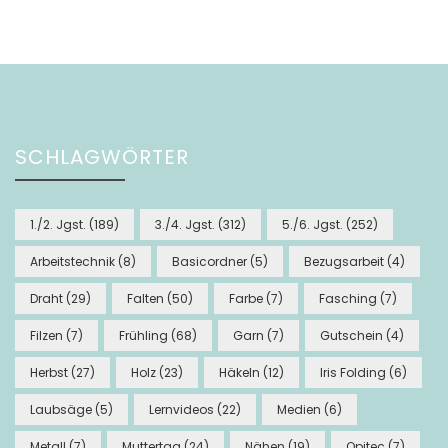
SCHLAGWÖRTER
1./2. Jgst.
(189)
3./4. Jgst.
(312)
5./6. Jgst.
(252)
Arbeitstechnik
(8)
Basicordner
(5)
Bezugsarbeit
(4)
Draht
(29)
Falten
(50)
Farbe
(7)
Fasching
(7)
Filzen
(7)
Frühling
(68)
Garn
(7)
Gutschein
(4)
Herbst
(27)
Holz
(23)
Häkeln
(12)
Iris Folding
(6)
Laubsäge
(5)
Lernvideos
(22)
Medien
(6)
Metall
(7)
Muttertag
(24)
Nähen
(19)
Opitec
(7)