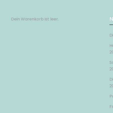
N
Dein Warenkorb ist leer.
D
H
2
S
2
D
2
P
F