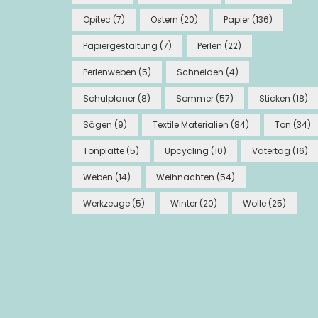
Opitec
(7)
Ostern
(20)
Papier
(136)
Papiergestaltung
(7)
Perlen
(22)
Perlenweben
(5)
Schneiden
(4)
Schulplaner
(8)
Sommer
(57)
Sticken
(18)
Sägen
(9)
Textile Materialien
(84)
Ton
(34)
Tonplatte
(5)
Upcycling
(10)
Vatertag
(16)
Weben
(14)
Weihnachten
(54)
Werkzeuge
(5)
Winter
(20)
Wolle
(25)