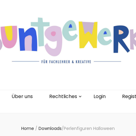
gorien
Kontakt
Über uns
Rechtliches
0 Artikel
Über uns
Rechtliches
Login
Regis
Home
/
Downloads
/
Perlenfiguren Halloween