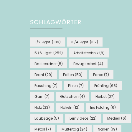
SCHLAGWÖRTER
1./2. Jgst.
(189)
3./4. Jgst.
(312)
5./6. Jgst.
(252)
Arbeitstechnik
(8)
Basicordner
(5)
Bezugsarbeit
(4)
Draht
(29)
Falten
(50)
Farbe
(7)
Fasching
(7)
Filzen
(7)
Frühling
(68)
Garn
(7)
Gutschein
(4)
Herbst
(27)
Holz
(23)
Häkeln
(12)
Iris Folding
(6)
Laubsäge
(5)
Lernvideos
(22)
Medien
(6)
Metall
(7)
Muttertag
(24)
Nähen
(19)