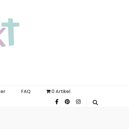
Login
Register
FAQ
ter
FAQ
0 Artikel