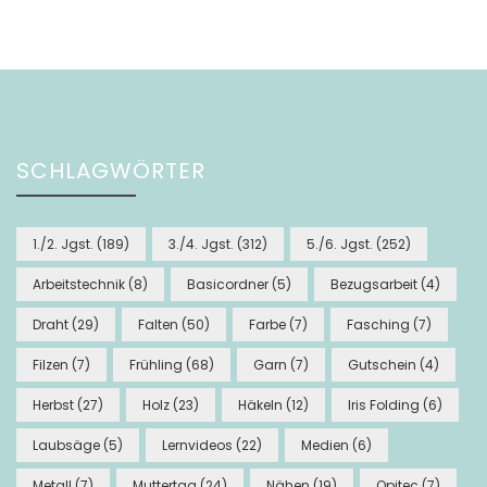
SCHLAGWÖRTER
1./2. Jgst.
(189)
3./4. Jgst.
(312)
5./6. Jgst.
(252)
Arbeitstechnik
(8)
Basicordner
(5)
Bezugsarbeit
(4)
Draht
(29)
Falten
(50)
Farbe
(7)
Fasching
(7)
Filzen
(7)
Frühling
(68)
Garn
(7)
Gutschein
(4)
Herbst
(27)
Holz
(23)
Häkeln
(12)
Iris Folding
(6)
Laubsäge
(5)
Lernvideos
(22)
Medien
(6)
Metall
(7)
Muttertag
(24)
Nähen
(19)
Opitec
(7)