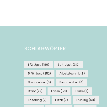
SCHLAGWÖRTER
1./2. Jgst.
(189)
3./4. Jgst.
(312)
5./6. Jgst.
(252)
Arbeitstechnik
(8)
Basicordner
(5)
Bezugsarbeit
(4)
Draht
(29)
Falten
(50)
Farbe
(7)
Fasching
(7)
Filzen
(7)
Frühling
(68)