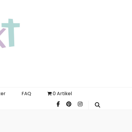
Login
Register
FAQ
ter
FAQ
0 Artikel