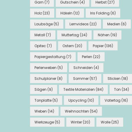
Garn
(7)
Gutschein
(4)
Herbst
(27)
Holz
(23)
Häkeln
(12)
Iris Folding
(6)
Laubsäge
(5)
Lernvideos
(22)
Medien
(6)
Metall
(7)
Muttertag
(24)
Nähen
(19)
Opitec
(7)
Ostern
(20)
Papier
(136)
Papiergestaltung
(7)
Perlen
(22)
Perlenweben
(5)
Schneiden
(4)
Schulplaner
(8)
Sommer
(57)
Sticken
(18)
Sägen
(9)
Textile Materialien
(84)
Ton
(34)
Tonplatte
(5)
Upcycling
(10)
Vatertag
(16)
Weben
(14)
Weihnachten
(54)
Werkzeuge
(5)
Winter
(20)
Wolle
(25)