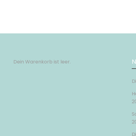
N
Dein Warenkorb ist leer.
D
H
2
S
2
D