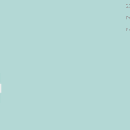
2
P
F