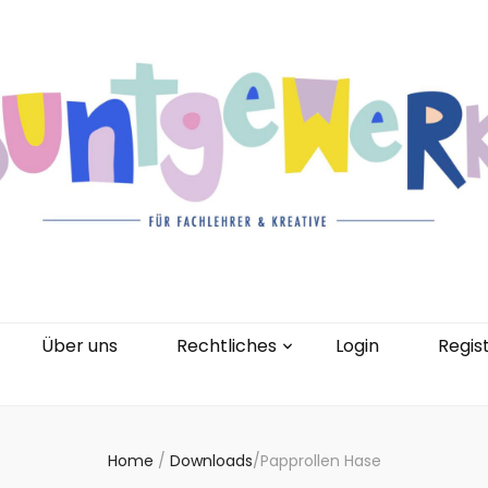
gorien
Kontakt
Über uns
Rechtliches
0 Artikel
Über uns
Rechtliches
Login
Regis
Home
/
Downloads
/
Papprollen Hase