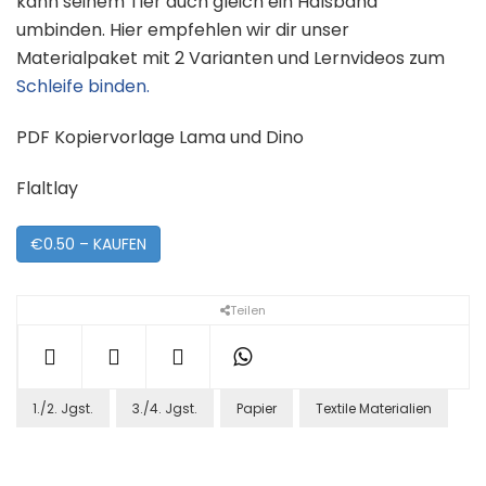
kann seinem Tier auch gleich ein Halsband
umbinden. Hier empfehlen wir dir unser
Materialpaket mit 2 Varianten und Lernvideos zum
Schleife binden.
PDF Kopiervorlage Lama und Dino
Flaltlay
€0.50 – KAUFEN
Teilen
1./2. Jgst.
3./4. Jgst.
Papier
Textile Materialien