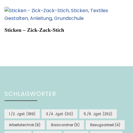
Sticken – Zick-Zack-Stich
SCHLAGWÖRTER
1./2. Jgst.
(189)
3./4. Jgst.
(312)
5./6. Jgst.
(252)
Arbeitstechnik
(8)
Basicordner
(5)
Bezugsarbeit
(4)