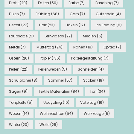
Draht
(29)
Falten
(50)
Farbe
(7)
Fasching
(7)
Filzen
(7)
Frühling
(68)
Garn
(7)
Gutschein
(4)
Herbst
(27)
Holz
(23)
Häkeln
(12)
Iris Folding
(6)
Laubsäge
(5)
Lernvideos
(22)
Medien
(6)
Metall
(7)
Muttertag
(24)
Nähen
(19)
Opitec
(7)
Ostern
(20)
Papier
(136)
Papiergestaltung
(7)
Perlen
(22)
Perlenweben
(5)
Schneiden
(4)
Schulplaner
(8)
Sommer
(57)
Sticken
(18)
Sägen
(9)
Textile Materialien
(84)
Ton
(34)
Tonplatte
(5)
Upcycling
(10)
Vatertag
(16)
Weben
(14)
Weihnachten
(54)
Werkzeuge
(5)
Winter
(20)
Wolle
(25)