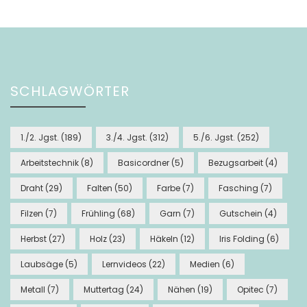
SCHLAGWÖRTER
1./2. Jgst.
(189)
3./4. Jgst.
(312)
5./6. Jgst.
(252)
Arbeitstechnik
(8)
Basicordner
(5)
Bezugsarbeit
(4)
Draht
(29)
Falten
(50)
Farbe
(7)
Fasching
(7)
Filzen
(7)
Frühling
(68)
Garn
(7)
Gutschein
(4)
Herbst
(27)
Holz
(23)
Häkeln
(12)
Iris Folding
(6)
Laubsäge
(5)
Lernvideos
(22)
Medien
(6)
Metall
(7)
Muttertag
(24)
Nähen
(19)
Opitec
(7)