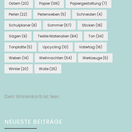
Ostern
(20)
Papier
(136)
Papiergestaltung
(7)
Perlen
(22)
Perlenweben
(5)
Schneiden
(4)
Schulplaner
(8)
Sommer
(57)
Sticken
(18)
Sägen
(9)
Textile Materialien
(84)
Ton
(34)
Tonplatte
(5)
Upcycling
(10)
Vatertag
(16)
Weben
(14)
Weihnachten
(54)
Werkzeuge
(5)
Winter
(20)
Wolle
(25)
Dein Warenkorb ist leer.
NEUESTE BEITRÄGE